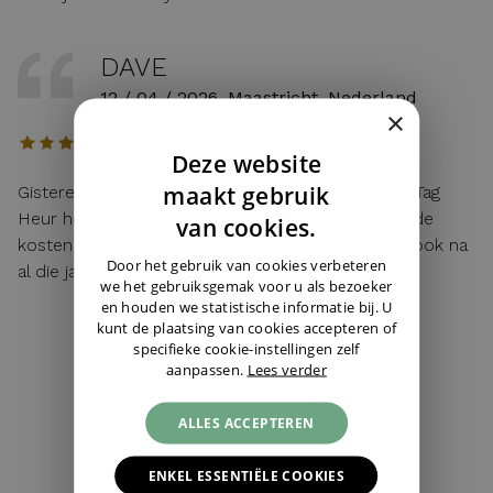
DAVE
12 / 04 / 2026, Maastricht, Nederland
×
Deze website
DUTCH
maakt gebruik
Gisteren mijn lege batterij van mijn hier gekochte Tag
Heur horloge laten vervangen. Toen ik vroeg wat de
ENGLISH
van cookies.
kosten waren: "service van de zaak!". Top service ook na
GERMAN
Door het gebruik van cookies verbeteren
al die jaren!
we het gebruiksgemak voor u als bezoeker
en houden we statistische informatie bij. U
kunt de plaatsing van cookies accepteren of
specifieke cookie-instellingen zelf
aanpassen.
Lees verder
4,5
279 reviews
ALLES ACCEPTEREN
ALLE BEOORDELINGEN ›
ENKEL ESSENTIËLE COOKIES