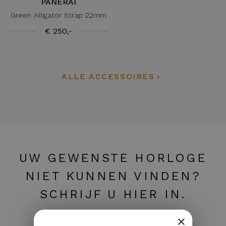
PANERAI
Green Alligator Strap 22mm
€ 250,-
ALLE ACCESSOIRES
UW GEWENSTE HORLOGE
NIET KUNNEN VINDEN?
SCHRIJF U HIER IN.
×