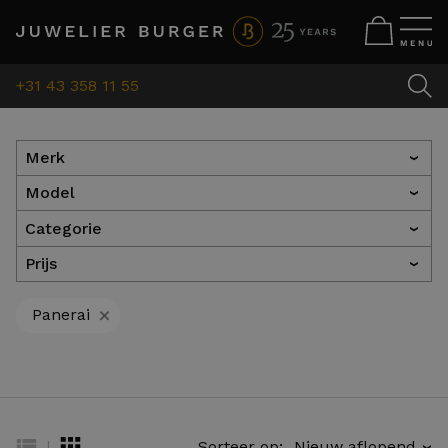
+31 43 358 11 55
Merk
›
Model
›
Categorie
›
Prijs
›
+
Panerai
|
Sorteer op:
›