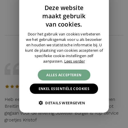
Deze website
Ik zoek een specifiek horloge ›
DUTCH
maakt gebruik
ENGLISH
van cookies.
GERMAN
Door het gebruik van cookies verbeteren
we het gebruiksgemak voor u als bezoeker
en houden we statistische informatie bij. U
kunt de plaatsing van cookies accepteren of
specifieke cookie-instellingen zelf
aanpassen.
Lees verder
KRISTOF
22 / 05 / 2026, Belgie
ALLES ACCEPTEREN
ENKEL ESSENTIËLE COOKIES
Heb eerst gebeld met Cindy voor wat uitleg van een
DETAILS WEERGEVEN
Breitling en alles vlot verlopen achteraf en zeer vlot
gegaan voor de levering Juwelier Burger is Top service
groetjes Kristof