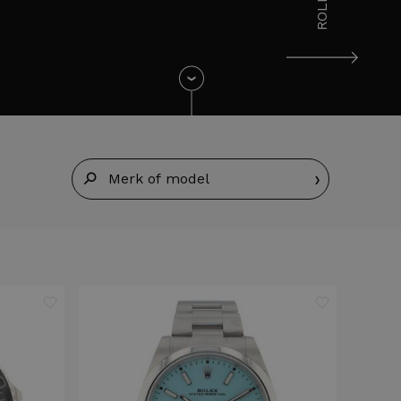
ROLEX
›