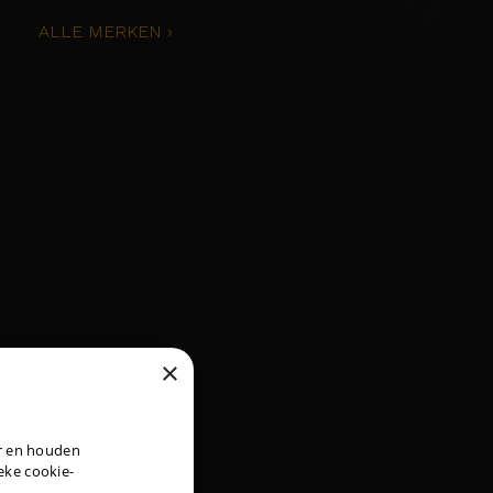
ALLE MERKEN ›
×
DUTCH
er en houden
ENGLISH
ieke cookie-