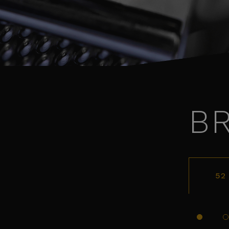
BR
52