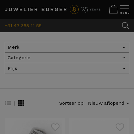
+31 43 358 11 55
Merk
›
Categorie
›
Prijs
›
|
Sorteer op:
›