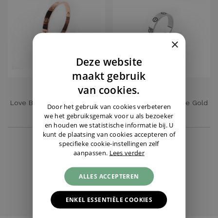
×
Deze website
DUTCH
maakt gebruik
ENGLISH
van cookies.
CARTIER
CARTIER
Love Ring Small White Gold
Love Bracelet Classic Rose
GERMAN
Door het gebruik van cookies verbeteren
Size 49
Gold Size 16
we het gebruiksgemak voor u als bezoeker
en houden we statistische informatie bij. U
€ 6.450,-
€ 1.095,-
kunt de plaatsing van cookies accepteren of
specifieke cookie-instellingen zelf
aanpassen.
Lees verder
CARTIER
ALLE SIERADEN
ALLES ACCEPTEREN
ENKEL ESSENTIËLE COOKIES