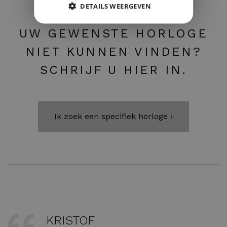
DETAILS WEERGEVEN
UW GEWENSTE HORLOGE
NIET KUNNEN VINDEN?
SCHRIJF U HIER IN.
Ik zoek een specifiek horloge ›
KRISTOF