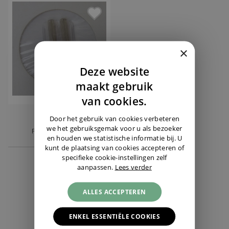
×
Deze website
DUTCH
maakt gebruik
ENGLISH
van cookies.
GERMAN
IWC
Door het gebruik van cookies verbeteren
we het gebruiksgemak voor u als bezoeker
Pusher Tool Set
en houden we statistische informatie bij. U
€ 100,-
kunt de plaatsing van cookies accepteren of
specifieke cookie-instellingen zelf
aanpassen.
Lees verder
ALLES ACCEPTEREN
ALLE ACCESSOIRES
ENKEL ESSENTIËLE COOKIES