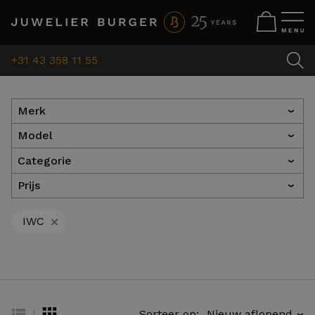
+31 43 358 11 55
Merk
›
Model
›
Categorie
›
Prijs
›
+
IWC
|
Sorteer op:
›