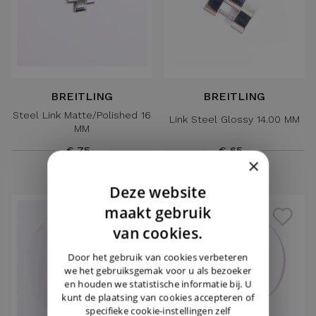
BREITLING
BREITLING
Steel Link Matte/Polished 16
Link Steel Glossy 14.00 MM
MM
€ 75,-
€ 65,-
×
Deze website
DUTCH
maakt gebruik
ENGLISH
van cookies.
GERMAN
Door het gebruik van cookies verbeteren
we het gebruiksgemak voor u als bezoeker
en houden we statistische informatie bij. U
kunt de plaatsing van cookies accepteren of
specifieke cookie-instellingen zelf