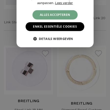
aanpassen.
Lees verder
BREITLING
ALLES ACCEPTEREN
BREITLING
Matt Stainless Steel Link 20
Link Steel Yellow Gold 16 MM
MM
ENKEL ESSENTIËLE COOKIES
€ 175,-
€ 110,-
DETAILS WEERGEVEN
BREITLING
BREITLING
Steel Link 18 MM
Diamond Bezel Custom