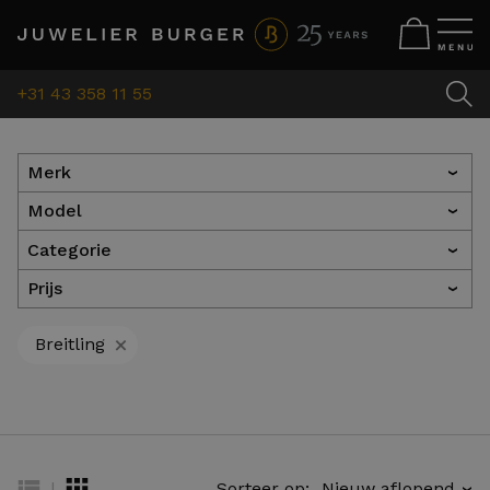
+31 43 358 11 55
Merk
›
Model
›
Categorie
›
Prijs
›
+
Breitling
|
Sorteer op:
›