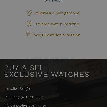
Minimaal 1 jaar garantie
Trusted Watch Certified
Veilig bestellen & betalen
BUY & SELL
EXCLUSIVE WATCHES
Juwelier Burger
Tel.: +31 (0)43 358 11 55
info@juwelierburger.com