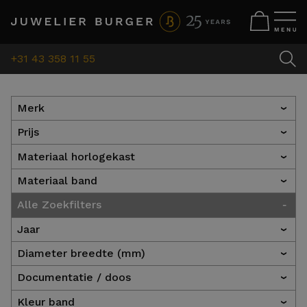
+31 43 358 11 55
Merk
›
Prijs
›
Materiaal horlogekast
›
Materiaal band
›
-
Alle Zoekfilters
Jaar
›
Diameter breedte (mm)
›
Documentatie / doos
›
Kleur band
›