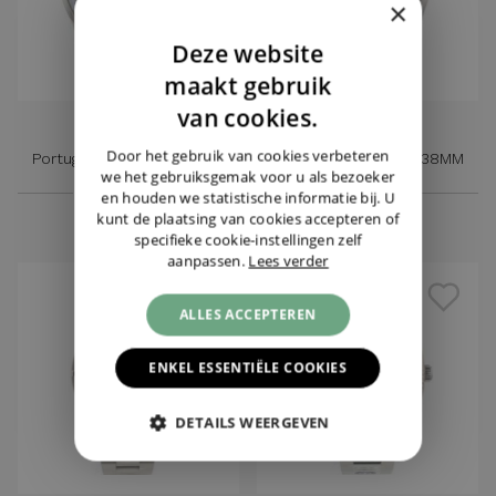
×
Deze website
DUTCH
maakt gebruik
ENGLISH
van cookies.
IWC
OMEGA
GERMAN
Door het gebruik van cookies verbeteren
Portugieser Automatic 40
Aqua Terra Shades 38MM
we het gebruiksgemak voor u als bezoeker
€ 5.450,-
€ 5.150,-
en houden we statistische informatie bij. U
kunt de plaatsing van cookies accepteren of
specifieke cookie-instellingen zelf
aanpassen.
Lees verder
ALLES ACCEPTEREN
ENKEL ESSENTIËLE COOKIES
DETAILS WEERGEVEN