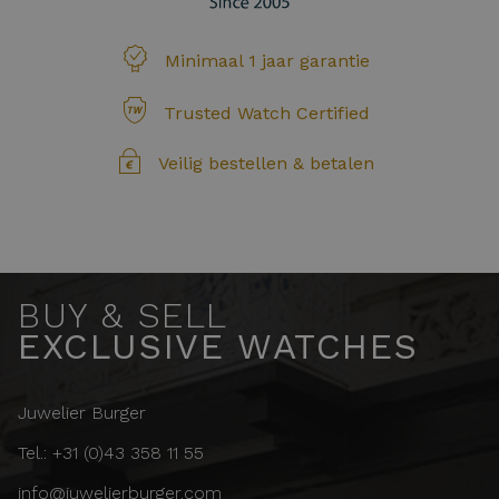
Minimaal 1 jaar garantie
Trusted Watch Certified
Veilig bestellen & betalen
BUY & SELL
EXCLUSIVE WATCHES
Juwelier Burger
Tel.: +31 (0)43 358 11 55
info@juwelierburger.com