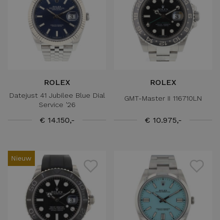
ROLEX
ROLEX
Datejust 41 Jubilee Blue Dial
GMT-Master II 116710LN
Service '26
€ 14.150,-
€ 10.975,-
Nieuw