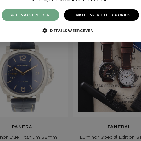
€ 5.250,-
€ 6.750,-
ALLES ACCEPTEREN
ENKEL ESSENTIËLE COOKIES
DETAILS WEERGEVEN
Nieuw
PANERAI
PANERAI
nor Due Titanium 38mm
Luminor Special Edition 