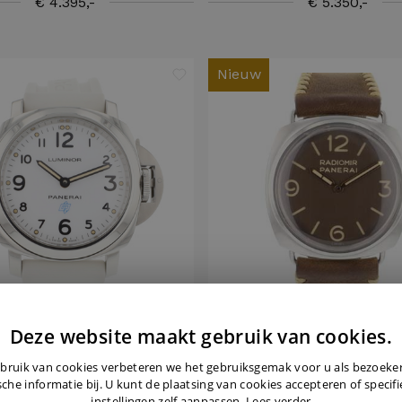
€ 4.395,-
€ 5.350,-
Nieuw
Deze website maakt gebruik van cookies.
PANERAI
PANERAI
bruik van cookies verbeteren we het gebruiksgemak voor u als bezoek
or Base Logo White Dial
Radiomir Eilean Editio
sche informatie bij. U kunt de plaatsing van cookies accepteren of specif
instellingen zelf aanpassen.
Lees verder