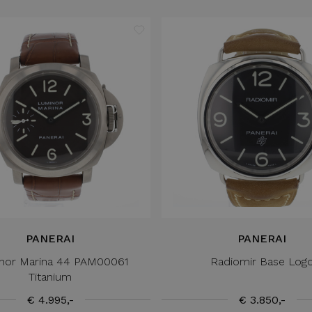
PANERAI
PANERAI
nor Marina 44 PAM00061
Radiomir Base Log
Titanium
€ 4.995,-
€ 3.850,-