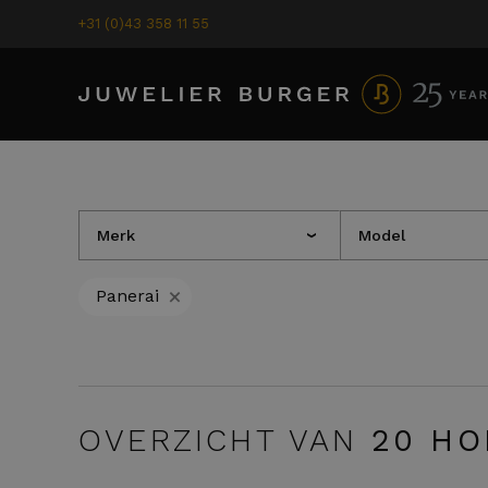
+31 (0)43 358 11 55
Merk
Model
›
+
Panerai
OVERZICHT VAN
20
HO