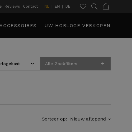
e
Reviews
Contact
NL
EN
DE
ACCESSOIRES
UW HORLOGE VERKOPEN
+
orlogekast
Alle Zoekfilters
›
Sorteer op:
›