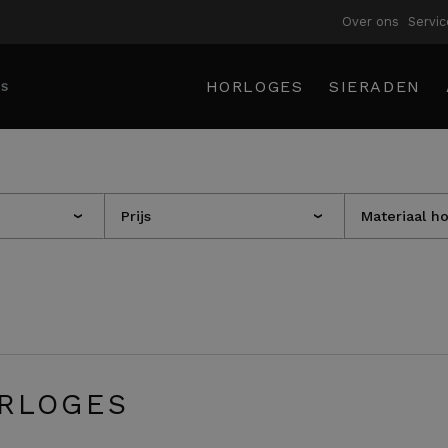
Over ons
Servic
HORLOGES
SIERADEN
Prijs
Materiaal h
›
›
RLOGES