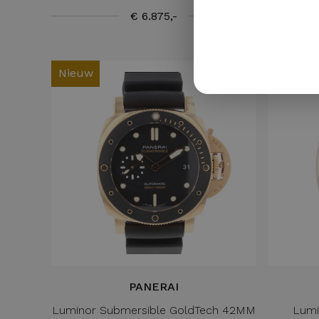
€ 6.875,-
Nieuw
PANERAI
Luminor Submersible GoldTech 42MM
Lumi