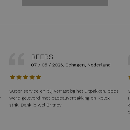
BEERS
07 / 05 / 2026, Schagen, Nederland
Super service en blij verrast bij het uitpakken, doos
G
r
werd geleverd met cadeauverpakking en Rolex
H
strik. Dank je wel Britney!
k
o