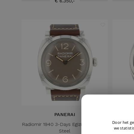
€ 6.350,-
PANERAI
Door het ge
Radiomir 1940 3-Days Egiziano Piccolo
Lumin
we statisti
Steel