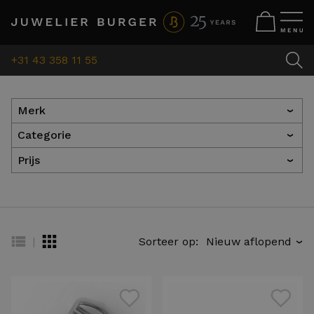
+31 43 358 11 55
Merk
›
Categorie
›
Prijs
›
|
Sorteer op:
›