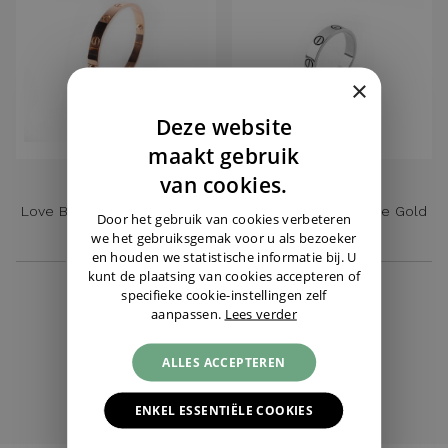
×
Deze website
DUTCH
maakt gebruik
ENGLISH
van cookies.
CARTIER
CARTIER
Love Ring Small White Gold
Love Bracelet Classic Rose
GERMAN
Door het gebruik van cookies verbeteren
Size 49
Gold Size 16
we het gebruiksgemak voor u als bezoeker
en houden we statistische informatie bij. U
€ 6.450,-
€ 1.095,-
kunt de plaatsing van cookies accepteren of
specifieke cookie-instellingen zelf
aanpassen.
Lees verder
CARTIER
ALLE SIERADEN
ALLES ACCEPTEREN
ENKEL ESSENTIËLE COOKIES