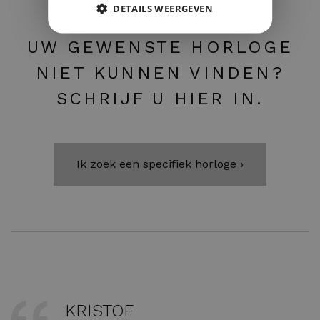
DETAILS WEERGEVEN
UW GEWENSTE HORLOGE
NIET KUNNEN VINDEN?
SCHRIJF U HIER IN.
Ik zoek een specifiek horloge ›
KRISTOF