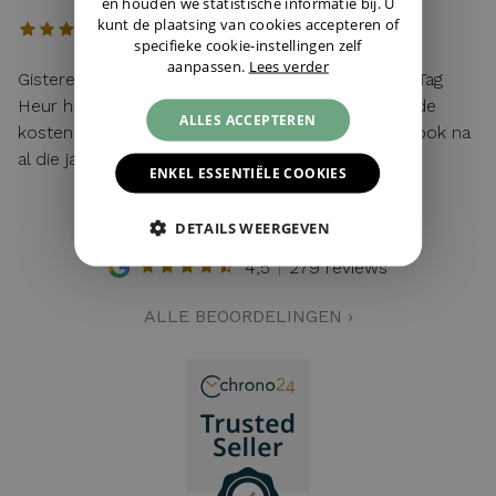
en houden we statistische informatie bij. U
kunt de plaatsing van cookies accepteren of
specifieke cookie-instellingen zelf
aanpassen.
Lees verder
Gisteren mijn lege batterij van mijn hier gekochte Tag
Heur horloge laten vervangen. Toen ik vroeg wat de
ALLES ACCEPTEREN
kosten waren: "service van de zaak!". Top service ook na
al die jaren!
ENKEL ESSENTIËLE COOKIES
DETAILS WEERGEVEN
4,5
279 reviews
ALLE BEOORDELINGEN ›