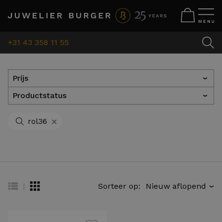
+31 43 358 11 55
Prijs
›
Productstatus
›
+
rol36
|
Sorteer op:
›