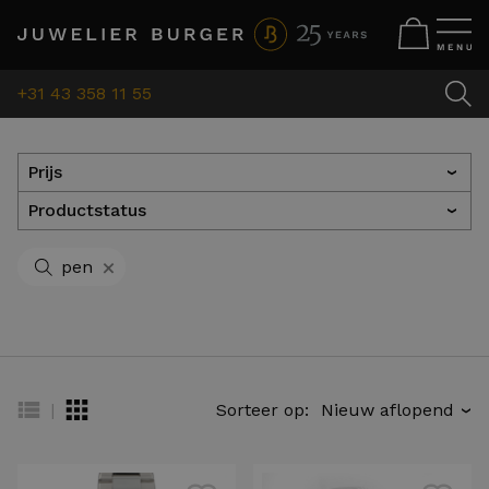
+31 43 358 11 55
Prijs
›
Productstatus
›
+
pen
|
Sorteer op:
›