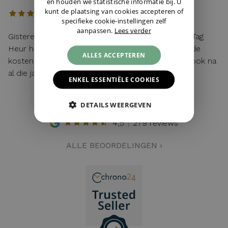
en houden we statistische informatie bij. U
kunt de plaatsing van cookies accepteren of
specifieke cookie-instellingen zelf
aanpassen.
Lees verder
Gisteren mijn lege batterij van mijn hier gekochte Tag
Heur horloge laten vervangen. Toen ik vroeg wat de
ALLES ACCEPTEREN
kosten waren: "service van de zaak!". Top service ook na
al die jaren!
ENKEL ESSENTIËLE COOKIES
DETAILS WEERGEVEN
4,5
279 reviews
ALLE BEOORDELINGEN ›