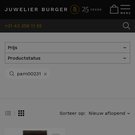
+31 43 358 11 55
Prijs
›
Productstatus
›
+
pam00231
|
Sorteer op:
›