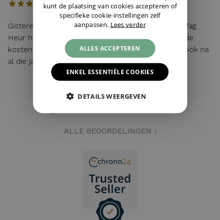
kunt de plaatsing van cookies accepteren of
specifieke cookie-instellingen zelf
aanpassen.
Lees verder
Gisteren mijn lege batterij van mijn hier gekochte Tag
Heur horloge laten vervangen. Toen ik vroeg wat de
ALLES ACCEPTEREN
kosten waren: "service van de zaak!". Top service ook na
al die jaren!
ENKEL ESSENTIËLE COOKIES
DETAILS WEERGEVEN
4,5
279 reviews
ALLE BEOORDELINGEN ›