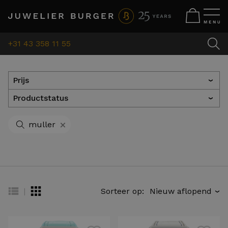
+31 43 358 11 55
Prijs
›
Productstatus
›
+
muller
|
Sorteer op:
›