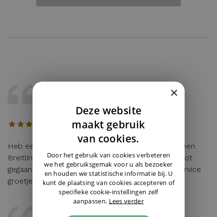
KRISTOF
×
22 / 05 / 2026, Belgie
Deze website
DUTCH
maakt gebruik
ENGLISH
van cookies.
Heb eerst gebeld met Cindy voor wat uitleg van een
GERMAN
Door het gebruik van cookies verbeteren
Breitling en alles vlot verlopen achteraf en zeer vlot
we het gebruiksgemak voor u als bezoeker
gegaan voor de levering Juwelier Burger is Top service
en houden we statistische informatie bij. U
groetjes Kristof
kunt de plaatsing van cookies accepteren of
specifieke cookie-instellingen zelf
aanpassen.
Lees verder
BEERS