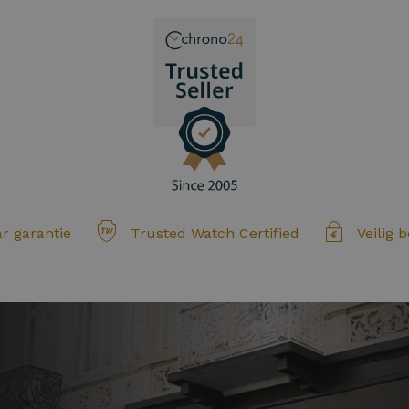
ar garantie
Trusted Watch Certified
Veilig 