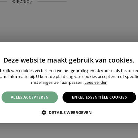
€ 9.250,-
Deze website maakt gebruik van cookies.
NSTE HORLOGE NIET KUNNEN
bruik van cookies verbeteren we het gebruiksgemak voor u als bezoek
SCHRIJF U HIER IN.
sche informatie bij. U kunt de plaatsing van cookies accepteren of specif
instellingen zelf aanpassen.
Lees verder
ALLES ACCEPTEREN
ENKEL ESSENTIËLE COOKIES
Ik zoek een specifiek horloge ›
DETAILS WEERGEVEN