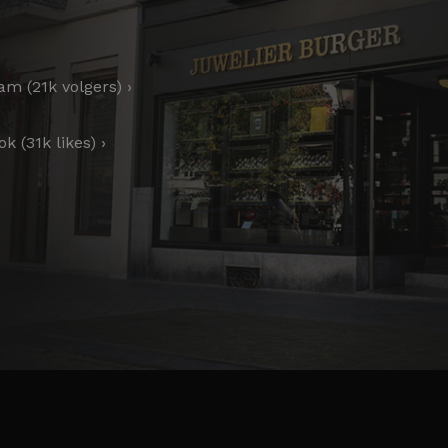
am (21k volgers) ›
k (31k likes) ›