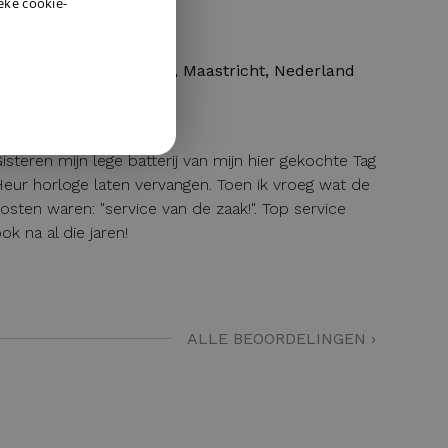
ENGLISH
ieke cookie-
GERMAN
DAVE
12 / 04 / 2026, Maastricht, Nederland
isteren mijn lege batterij van mijn hier gekochte Tag
eur horloge laten vervangen. Toen ik vroeg wat de
osten waren: "service van de zaak!". Top service
ok na al die jaren!
ALLE BEOORDELINGEN ›