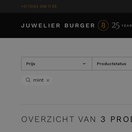
+31 (0)43 358 11 55
Prijs
Productstatus
›
+
mint
OVERZICHT VAN
3
PRO