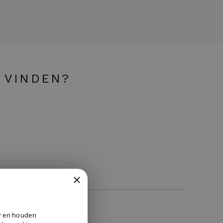
 VINDEN?
×
DUTCH
er en houden