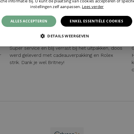
sche informatie bij. U kunt de plaatsing van cookies accepteren of specif
instellingen zelf aanpassen.
Lees verder
BEERS
07 / 05 / 2026, Schagen, Nederland
ALLES ACCEPTEREN
ENKEL ESSENTIËLE COOKIES
DETAILS WEERGEVEN
Super service en blij verrast bij het uitpakken, doos
G
r
werd geleverd met cadeauverpakking en Rolex
H
strik. Dank je wel Britney!
k
o