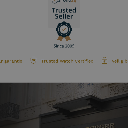
ar garantie
Trusted Watch Certified
Veilig 