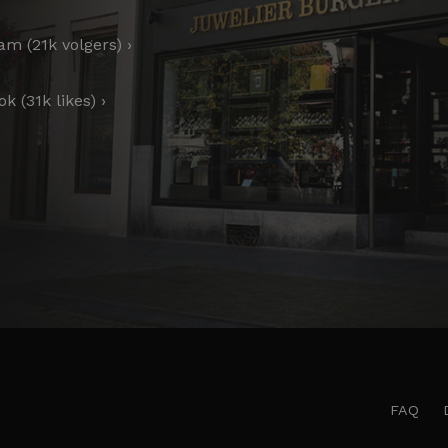
am (21k volgers) ›
k (31k likes) ›
FAQ