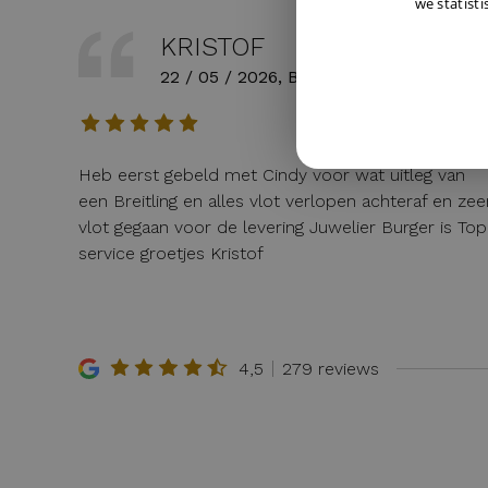
we statisti
KRISTOF
22 / 05 / 2026, Belgie
Heb eerst gebeld met Cindy voor wat uitleg van
een Breitling en alles vlot verlopen achteraf en zee
vlot gegaan voor de levering Juwelier Burger is Top
service groetjes Kristof
4,5
279 reviews