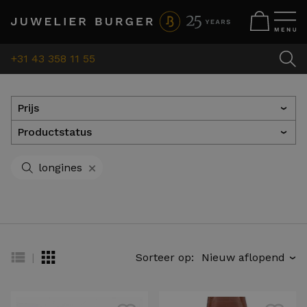
+31 43 358 11 55
Prijs
›
Productstatus
›
+
longines
|
Sorteer op:
›