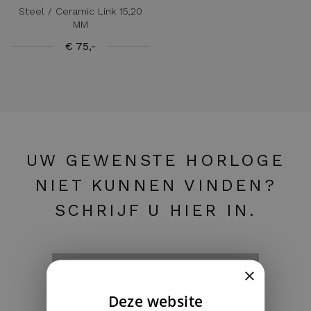
Steel / Ceramic Link 15,20
MM
€ 75,-
UW GEWENSTE HORLOGE
NIET KUNNEN VINDEN?
SCHRIJF U HIER IN.
×
Ik zoek een specifiek horloge ›
Deze website