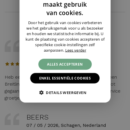
DUTCH
maakt gebruik
ENGLISH
van cookies.
GERMAN
Door het gebruik van cookies verbeteren
we het gebruiksgemak voor u als bezoeker
en houden we statistische informatie bij. U
kunt de plaatsing van cookies accepteren of
KRISTOF
specifieke cookie-instellingen zelf
aanpassen.
Lees verder
22 / 05 / 2026, Belgie
ALLES ACCEPTEREN
Heb eerst gebeld met Cindy voor wat uitleg van een
ENKEL ESSENTIËLE COOKIES
Breitling en alles vlot verlopen achteraf en zeer vlot
gegaan voor de levering Juwelier Burger is Top service
DETAILS WEERGEVEN
groetjes Kristof
BEERS
07 / 05 / 2026, Schagen, Nederland