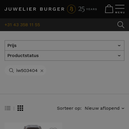
+31 43 358 11 55
Prijs
›
Productstatus
›
+
iw503404
|
Sorteer op:
›