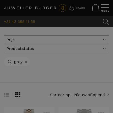
+31 43 358 11 55
Prijs
›
Productstatus
›
+
grey
|
Sorteer op:
›