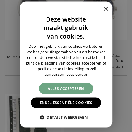
×
Deze website
DUTCH
maakt gebruik
ENGLISH
van cookies.
GERMAN
Door het gebruik van cookies verbeteren
CARTIER
IWC
we het gebruiksgemak voor u als bezoeker
Portugieser Chronograph
Ballon Bleu 40MM Automatic
en houden we statistische informatie bij. U
Rattrapante Grey Dial 'Rue
Grey Dial
kunt de plaatsing van cookies accepteren of
de la Paix Special Edition'
specifieke cookie-instellingen zelf
aanpassen.
Lees verder
€ 6.250,-
€ 11.750,-
ALLES ACCEPTEREN
ENKEL ESSENTIËLE COOKIES
DETAILS WEERGEVEN