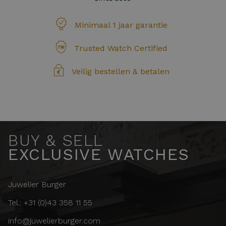
Minimaal 1 jaar garantie
Trusted Watch Certified
Veilig bestellen & betalen
BUY & SELL
EXCLUSIVE WATCHES
Juwelier Burger
Tel.: +31 (0)43 358 11 55
info@juwelierburger.com