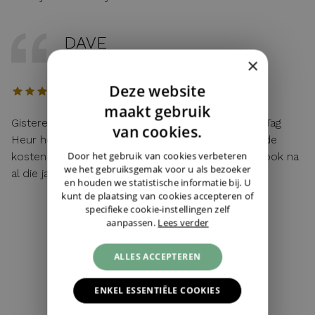
DAVE
×
12 / 04 / 2026, Maastricht, Nederland
Deze website
DUTCH
maakt gebruik
Gisteren mijn lege batterij van mijn hier gekochte Tag
ENGLISH
van cookies.
Heur horloge laten vervangen. Toen ik vroeg wat de
GERMAN
Door het gebruik van cookies verbeteren
kosten waren: "service van de zaak!". Top service ook na
we het gebruiksgemak voor u als bezoeker
al die jaren!
en houden we statistische informatie bij. U
kunt de plaatsing van cookies accepteren of
specifieke cookie-instellingen zelf
aanpassen.
Lees verder
4,5
279 reviews
ALLES ACCEPTEREN
ALLE BEOORDELINGEN ›
ENKEL ESSENTIËLE COOKIES