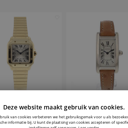
CARTIER
CARTIER
Deze website maakt gebruik van cookies.
mall Yellow Gold Silver Dial
Tank Americaine White Go
bruik van cookies verbeteren we het gebruiksgemak voor u als bezoek
NEW '26
sche informatie bij. U kunt de plaatsing van cookies accepteren of specif
instellingen zelf aanpassen.
Lees verder