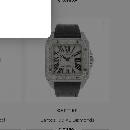
€ 6.995,-
GERMAN
CARTIER
eel
Santos 100 XL Diamonds
€ 7.350,-