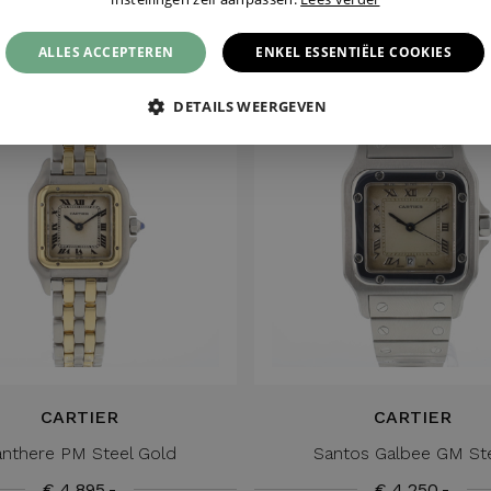
€ 28.950,-
€ 7.500,-
ALLES ACCEPTEREN
ENKEL ESSENTIËLE COOKIES
DETAILS WEERGEVEN
CARTIER
CARTIER
nthere PM Steel Gold
Santos Galbee GM St
€ 4.895,-
€ 4.250,-