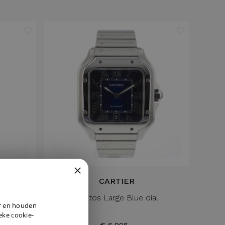
×
CARTIER
ld Lady
Santos Large Blue dial
DUTCH
er en houden
ENGLISH
ieke cookie-