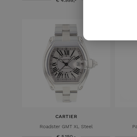
€ 4.999,-
CARTIER
Roadster GMT XL Steel
Pa
€ 5.150,-