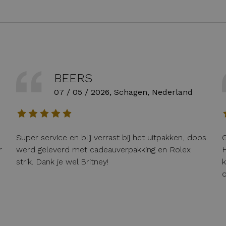
BEERS
07 / 05 / 2026, Schagen, Nederland
Super service en blij verrast bij het uitpakken, doos
G
r
werd geleverd met cadeauverpakking en Rolex
H
strik. Dank je wel Britney!
k
o