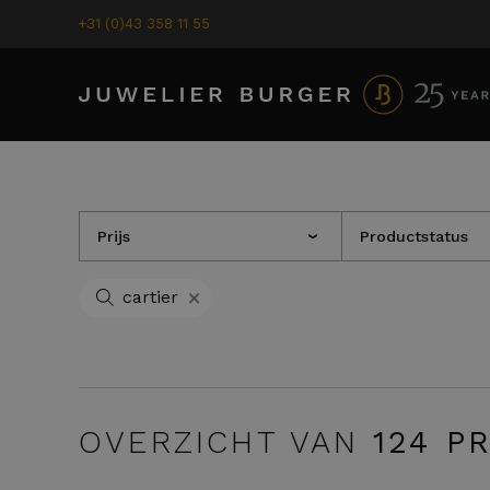
+31 (0)43 358 11 55
Prijs
Productstatus
›
+
cartier
OVERZICHT VAN
124
PR