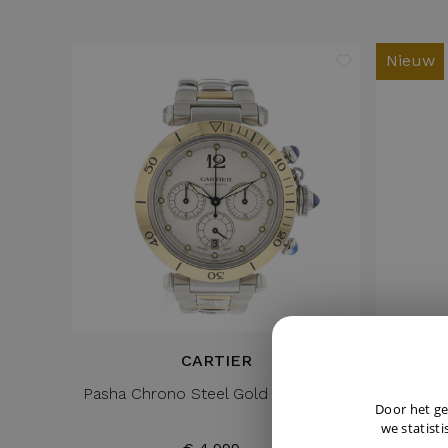
Nieuw
CARTIER
Pasha Chrono Steel Gold Automatic
Santos S
Door het ge
we statisti