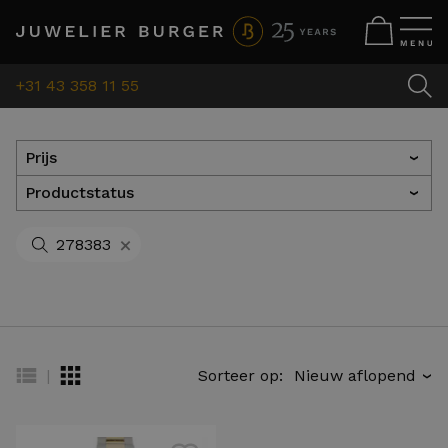
+31 43 358 11 55
Prijs
›
Productstatus
›
+
278383
|
Sorteer op:
›