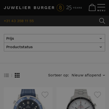
+31 43 358 11 55
Prijs
›
Productstatus
›
|
Sorteer op:
›