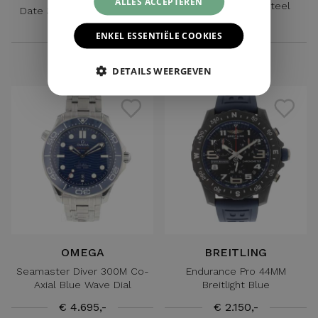
ALLES ACCEPTEREN
Aquaracer 300M Steel
Date 34 Oyster Black Dial
Quartz
ENKEL ESSENTIËLE COOKIES
€ 6.595,-
€ 1.750,-
DETAILS WEERGEVEN
OMEGA
BREITLING
Seamaster Diver 300M Co-
Endurance Pro 44MM
Axial Blue Wave Dial
Breitlight Blue
€ 4.695,-
€ 2.150,-