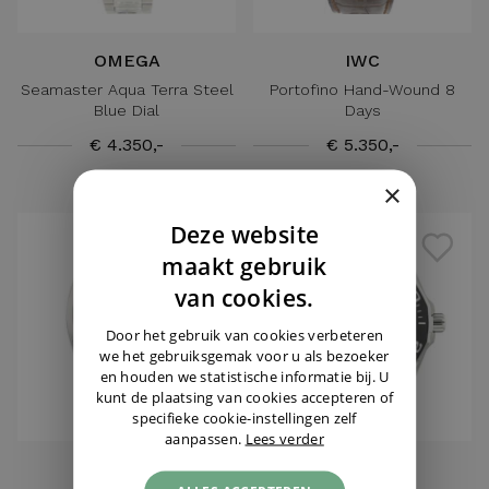
OMEGA
IWC
Seamaster Aqua Terra Steel
Portofino Hand-Wound 8
Blue Dial
Days
€ 4.350,-
€ 5.350,-
×
Deze website
DUTCH
maakt gebruik
ENGLISH
van cookies.
GERMAN
Door het gebruik van cookies verbeteren
we het gebruiksgemak voor u als bezoeker
en houden we statistische informatie bij. U
kunt de plaatsing van cookies accepteren of
specifieke cookie-instellingen zelf
aanpassen.
Lees verder
ROLEX
TAG HEUER