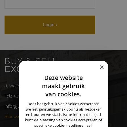
Login ›
BUY & SELL
×
EXCLUSIVE WATCHES
Deze website
DUTCH
maakt gebruik
Juwelier Burger
ENGLISH
van cookies.
Tel.: +31 (0)43 358 11 55
GERMAN
Door het gebruik van cookies verbeteren
info@juwelierburger.com
we het gebruiksgemak voor u als bezoeker
en houden we statistische informatie bij. U
Alle contactgegevens ›
kunt de plaatsing van cookies accepteren of
specifieke cookie-instellingen zelf