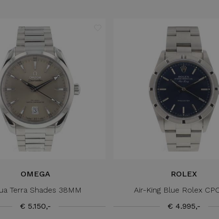
OMEGA
ROLEX
ua Terra Shades 38MM
Air-King Blue Rolex CPO
€ 5.150,-
€ 4.995,-