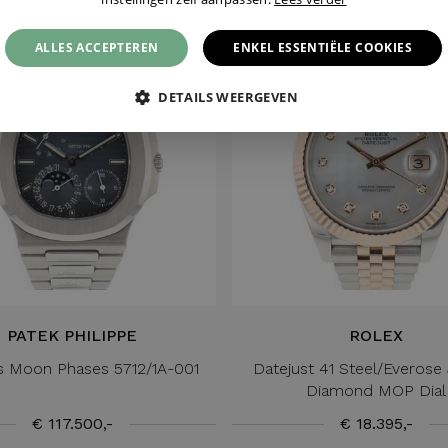
ALLES ACCEPTEREN
ENKEL ESSENTIËLE COOKIES
DETAILS WEERGEVEN
PATEK PHILIPPE
ROLEX
us Moon Phases 5712/1A-001
Datejust 41 Steel/Everose 
Diamond MOP Dial
€ 117.500,-
€ 18.395,-