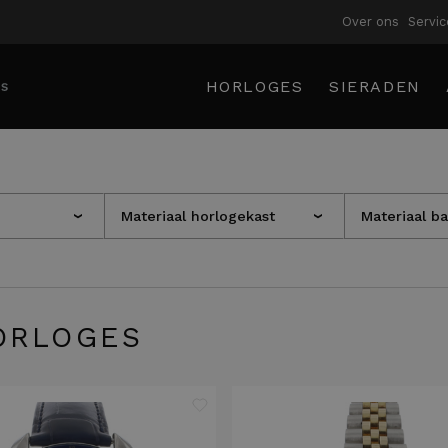
Over ons
Servic
HORLOGES
SIERADEN
Materiaal horlogekast
Materiaal b
›
›
RLOGES