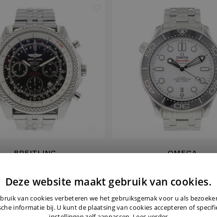
BREITLING
OMEGA
y Motors 48MM Black Dial
Seamaster Diver 300M Whi
Deze website maakt gebruik van cookies.
€ 4.850,-
€ 4.595,-
bruik van cookies verbeteren we het gebruiksgemak voor u als bezoek
sche informatie bij. U kunt de plaatsing van cookies accepteren of specif
instellingen zelf aanpassen.
Lees verder