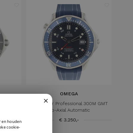
OMEGA
×
te Dial
Seamaster Professional 300M GMT
Co-Axial Automatic
DUTCH
€ 3.250,-
er en houden
ENGLISH
ieke cookie-