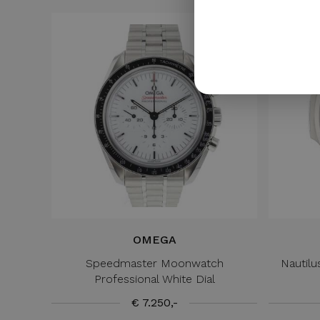
OMEGA
Speedmaster Moonwatch
Nautil
Professional White Dial
€ 7.250,-