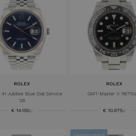
ROLEX
ROLEX
 41 Jubilee Blue Dial Service
GMT-Master II 11671
'26
€ 14.150,-
€ 10.975,-
Gereserveerd