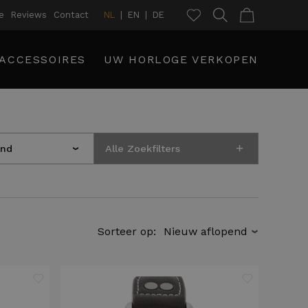
e
Reviews
Contact
NL
EN
DE
ACCESSOIRES
UW HORLOGE VERKOPEN
+
and
Alle Zoekfilters
›
Sorteer op:
›