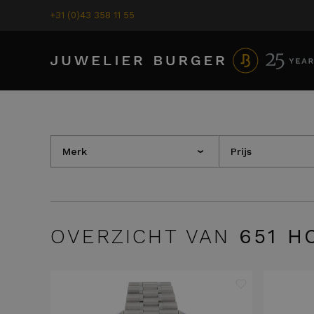
+31 (0)43 358 11 55
Merk
Prijs
›
OVERZICHT VAN
651
HO