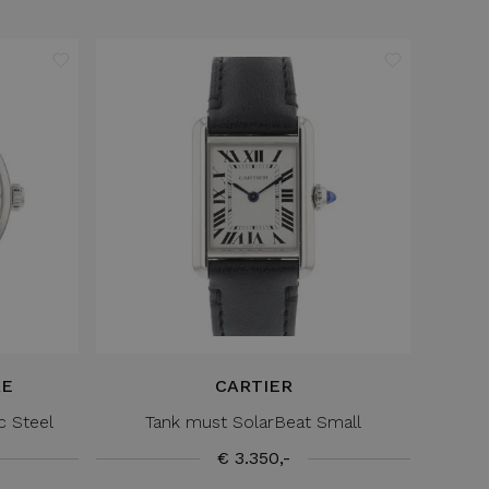
RE
CARTIER
c Steel
Tank must SolarBeat Small
€ 3.350,-