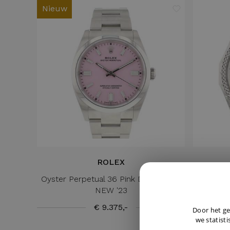
Nieuw
ROLEX
Oyster Perpetual 36 Pink Dial 126000
Bentle
NEW '23
€ 9.375,-
Door het ge
we statisti