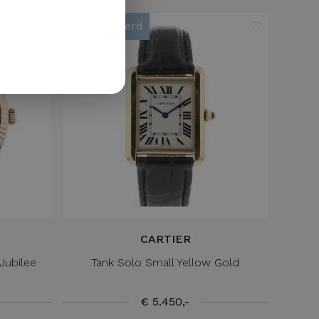
GERMAN
Gereserveerd
CARTIER
Jubilee
Tank Solo Small Yellow Gold
€ 5.450,-