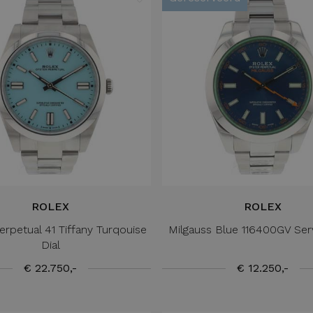
ROLEX
ROLEX
erpetual 41 Tiffany Turqouise
Milgauss Blue 116400GV Ser
Dial
€ 22.750,-
€ 12.250,-