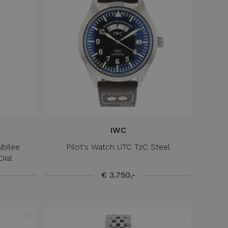
IWC
ubilee
Pilot's Watch UTC TzC Steel
ial
€ 3.750,-