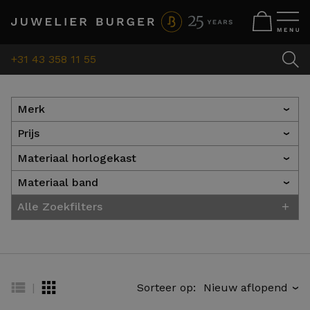
+31 43 358 11 55
Merk
›
Prijs
›
Materiaal horlogekast
›
Materiaal band
›
+
Alle Zoekfilters
|
Sorteer op:
›