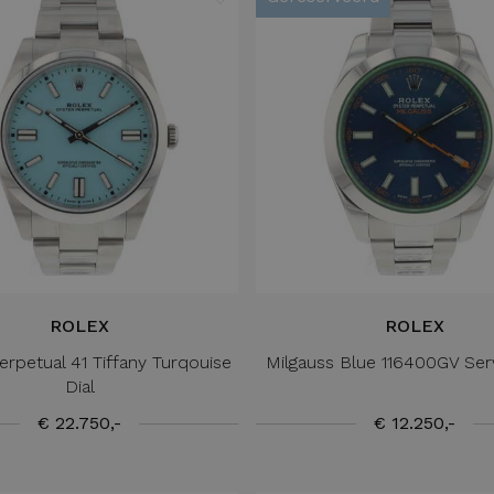
ROLEX
ROLEX
erpetual 41 Tiffany Turqouise
Milgauss Blue 116400GV Ser
Dial
€ 22.750,-
€ 12.250,-