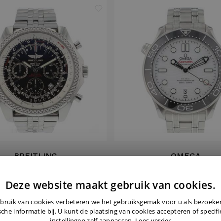
BREITLING
OMEGA
y Motors 48MM Black Dial
Seamaster Diver 300M Whi
Deze website maakt gebruik van cookies.
€ 4.850,-
€ 4.595,-
bruik van cookies verbeteren we het gebruiksgemak voor u als bezoek
sche informatie bij. U kunt de plaatsing van cookies accepteren of specif
instellingen zelf aanpassen.
Lees verder