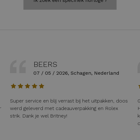
Ik zoek een specifiek horloge ›
BEERS
07 / 05 / 2026, Schagen, Nederland
Super service en blij verrast bij het uitpakken, doos
G
r
werd geleverd met cadeauverpakking en Rolex
H
strik. Dank je wel Britney!
k
o