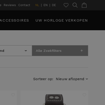
e
Reviews
Contact
NL
EN
DE
ACCESSOIRES
UW HORLOGE VERKOPEN
+
and
Alle Zoekfilters
›
Sorteer op:
›