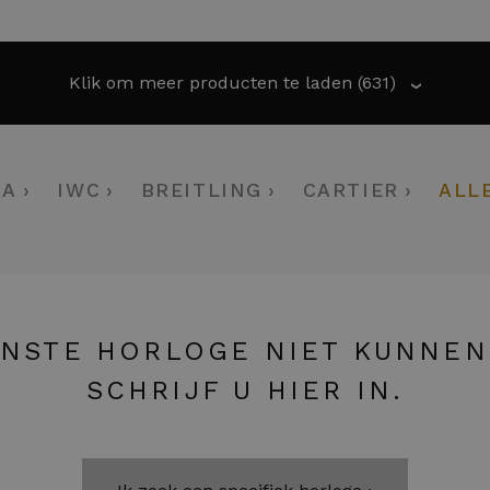
Klik om meer producten te laden
(631)
›
GA
IWC
BREITLING
CARTIER
ALL
NSTE HORLOGE NIET KUNNEN
SCHRIJF U HIER IN.