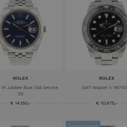
ROLEX
ROLEX
 41 Jubilee Blue Dial Service
GMT-Master II 11671
'26
€ 14.150,-
€ 10.975,-
Gereserveerd