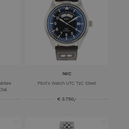
IWC
ubilee
Pilot's Watch UTC TzC Steel
ial
€ 3.750,-