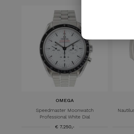
OMEGA
Speedmaster Moonwatch
Nautil
Professional White Dial
€ 7.250,-