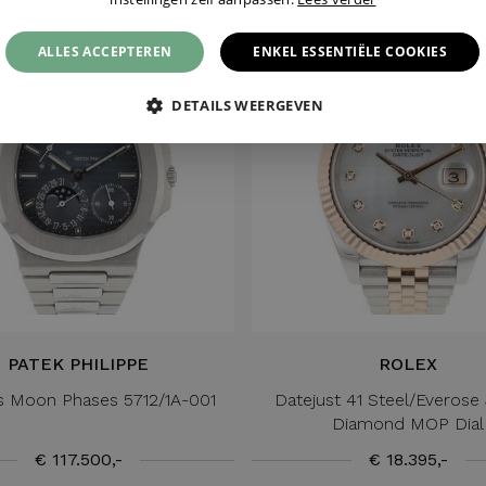
ALLES ACCEPTEREN
ENKEL ESSENTIËLE COOKIES
DETAILS WEERGEVEN
PATEK PHILIPPE
ROLEX
us Moon Phases 5712/1A-001
Datejust 41 Steel/Everose 
Diamond MOP Dial
€ 117.500,-
€ 18.395,-