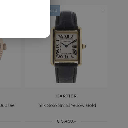
GERMAN
Gereserveerd
CARTIER
Jubilee
Tank Solo Small Yellow Gold
€ 5.450,-