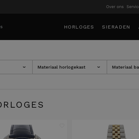
Over ons
Servic
HORLOGES
SIERADEN
Materiaal horlogekast
Materiaal b
›
›
RLOGES