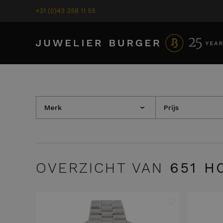
+31 (0)43 358 11 55
Merk
Prijs
›
OVERZICHT VAN
651
HO