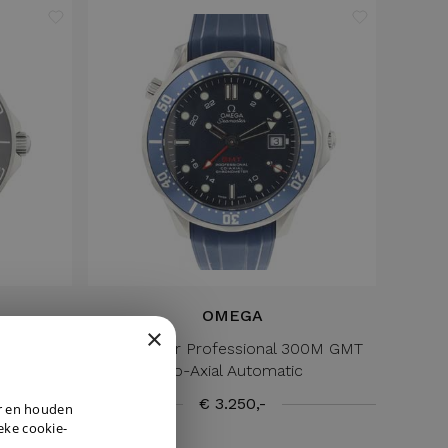
OMEGA
×
te Dial
Seamaster Professional 300M GMT
Co-Axial Automatic
DUTCH
€ 3.250,-
er en houden
ENGLISH
ieke cookie-