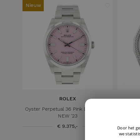
Nieuw
ROLEX
Oyster Perpetual 36 Pink Dial 126000
Bentle
NEW '23
€ 9.375,-
Door het ge
we statisti