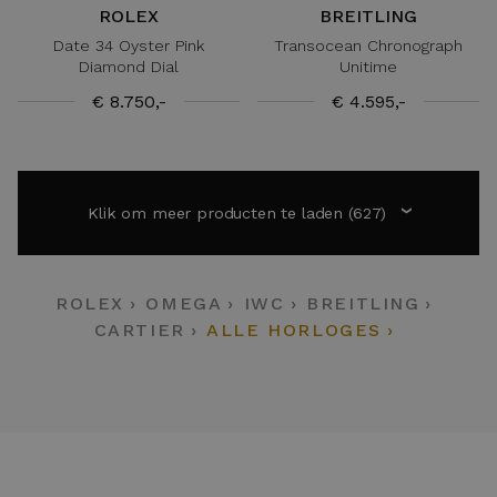
ROLEX
BREITLING
Date 34 Oyster Pink
Transocean Chronograph
Diamond Dial
Unitime
€ 8.750,-
€ 4.595,-
Klik om meer producten te laden
(627)
›
ROLEX
OMEGA
IWC
BREITLING
CARTIER
ALLE HORLOGES