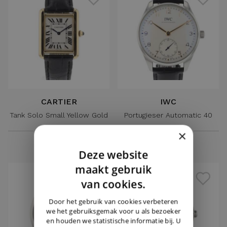
CARTIER
IWC
Tank Solo Small Yellow Gold
Portugieser Automatic 40
€ 5.450,-
€ 5.450,-
×
Deze website
DUTCH
maakt gebruik
ENGLISH
van cookies.
GERMAN
Door het gebruik van cookies verbeteren
we het gebruiksgemak voor u als bezoeker
en houden we statistische informatie bij. U