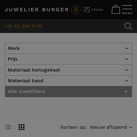
+31 43 358 11 55
Merk
›
Prijs
›
Materiaal horlogekast
›
Materiaal band
›
+
Alle Zoekfilters
|
Sorteer op:
›