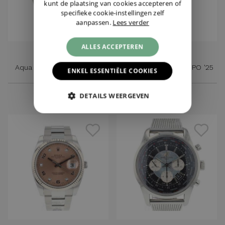
kunt de plaatsing van cookies accepteren of
specifieke cookie-instellingen zelf
aanpassen.
Lees verder
ALLES ACCEPTEREN
OMEGA
ROLEX
Aqua Terra Shades 38MM
Air-King Blue Rolex CPO '25
ENKEL ESSENTIËLE COOKIES
€ 5.150,-
€ 4.995,-
DETAILS WEERGEVEN