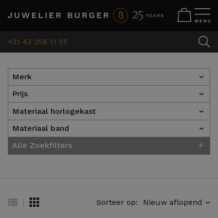
+31 43 358 11 55
Merk
›
Prijs
›
Materiaal horlogekast
›
Materiaal band
›
+
Alle Zoekfilters
|
Sorteer op:
›