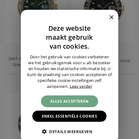
×
Deze website
DUTCH
maakt gebruik
ENGLISH
van cookies.
ROLEX
ROLEX
GERMAN
Door het gebruik van cookies verbeteren
GMT-Master II Yellow Gold
GMT-Master II Steel Gold
we het gebruiksgemak voor u als bezoeker
Green Dial Service '23
en houden we statistische informatie bij. U
€ 36.750,-
€ 12.950,-
kunt de plaatsing van cookies accepteren of
specifieke cookie-instellingen zelf
aanpassen.
Lees verder
ALLES ACCEPTEREN
ENKEL ESSENTIËLE COOKIES
DETAILS WEERGEVEN