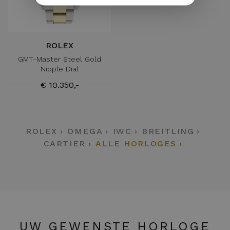
ROLEX
GMT-Master Steel Gold
Nipple Dial
€ 10.350,-
ROLEX
OMEGA
IWC
BREITLING
CARTIER
ALLE HORLOGES
UW GEWENSTE HORLOGE