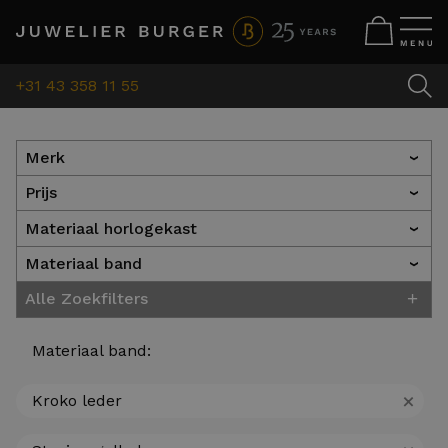
+31 43 358 11 55
Merk
›
Prijs
›
Materiaal horlogekast
›
Materiaal band
›
+
Alle Zoekfilters
Materiaal band:
+
Kroko leder