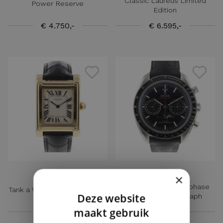
Classic Laureus Limited
Power Reserve
Edition
€ 4.750,-
€ 6.595,-
CARTIER
OMEGA
×
Speedmaster Moonphase
Tank a Vis Privee Yellow Gold
Deze website
Co-Axial Chronograph
DUTCH
maakt gebruik
€ 15.250,-
€ 8.150,-