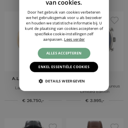
ENGLISH
van cookies.
GERMAN
Door het gebruik van cookies verbeteren
we het gebruiksgemak voor u als bezoeker
en houden we statistische informatie bij. U
kunt de plaatsing van cookies accepteren of
specifieke cookie-instellingen zelf
aanpassen.
Lees verder
ALLES ACCEPTEREN
ENKEL ESSENTIËLE COOKIES
A.LANGE & SOHNE
IWC
DETAILS WEERGEVEN
Portofino Chrono Laureus
Lange 1 Rose Gold
Limited Edition
€ 26.750,-
€ 3.995,-