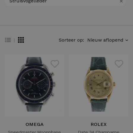
+
Struisvogelleder
|
Sorteer op:
›
OMEGA
ROLEX
Speedmaster Moonphase
Date 34 Champagne