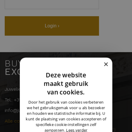
Login ›
BUY & SELL
×
EXCLUSIVE WATCHES
Deze website
DUTCH
maakt gebruik
Juwelier Burger
ENGLISH
van cookies.
Tel.: +31 (0)43 358 11 55
GERMAN
Door het gebruik van cookies verbeteren
we het gebruiksgemak voor u als bezoeker
info@juwelierburger.com
en houden we statistische informatie bij. U
kunt de plaatsing van cookies accepteren of
Alle contactgegevens ›
specifieke cookie-instellingen zelf
aanpassen.
Lees verder