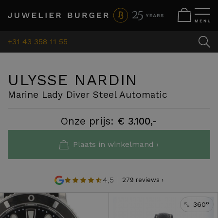
+31 43 358 11 55
ULYSSE NARDIN
Marine Lady Diver Steel Automatic
Onze prijs:
€ 3.100,-
Plaats in winkelmand ›
4,5
279 reviews ›
360°