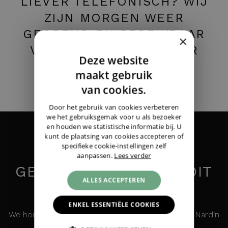
LIEVER TELEFONISCH? WIJ
ZIJN MORGEN WEER
GEOPEND EN BEREIKBAAR
×
VAN 13:00 TOT 17:30 UUR
Deze website
DUTCH
maakt gebruik
+31 (0)43 358 11 55
ENGLISH
van cookies.
Alle contactgegevens ›
GERMAN
Door het gebruik van cookies verbeteren
we het gebruiksgemak voor u als bezoeker
Ulysse Nardin
Marine Lady Diver Steel
en houden we statistische informatie bij. U
Automatic
|
€ 3.100,-
kunt de plaatsing van cookies accepteren of
specifieke cookie-instellingen zelf
aanpassen.
Lees verder
GEÏNTERESSEERD IN DIT
ALLES ACCEPTEREN
HORLOGE?
ENKEL ESSENTIËLE COOKIES
We houden u graag op de hoogte over de Ulysse Nardin