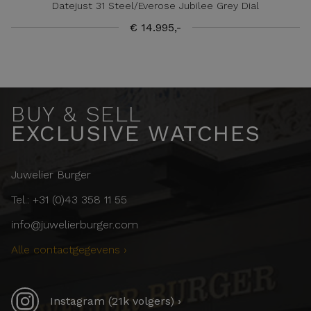
Datejust 31 Steel/Everose Jubilee Grey Dial
€ 14.995,-
BUY & SELL
EXCLUSIVE WATCHES
Juwelier Burger
Tel.: +31 (0)43 358 11 55
info@juwelierburger.com
Alle contactgegevens ›
Instagram (21k volgers) ›