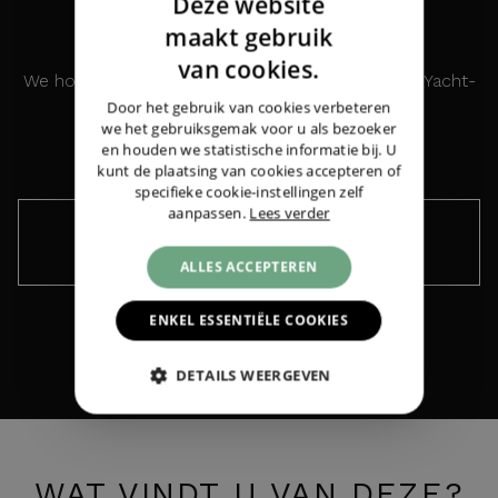
Deze website
HORLOGE?
DUTCH
maakt gebruik
ENGLISH
van cookies.
We houden u graag op de hoogte over de Rolex Yacht-
GERMAN
Door het gebruik van cookies verbeteren
Master 42 Titanium NEW '26
we het gebruiksgemak voor u als bezoeker
Rolex
Yacht-Master 42 Titanium NEW '26
|
en houden we statistische informatie bij. U
€ 24.350,-
kunt de plaatsing van cookies accepteren of
specifieke cookie-instellingen zelf
aanpassen.
Lees verder
Houd me op de hoogte ›
ALLES ACCEPTEREN
ENKEL ESSENTIËLE COOKIES
DETAILS WEERGEVEN
WAT VINDT U VAN DEZE?