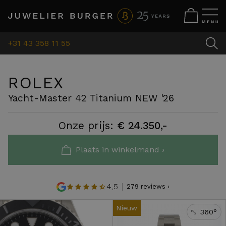
+31 43 358 11 55
ROLEX
Yacht-Master 42 Titanium NEW '26
Onze prijs:
€ 24.350,-
Plaats in winkelmand ›
4,5
279 reviews ›
Nieuw
360°