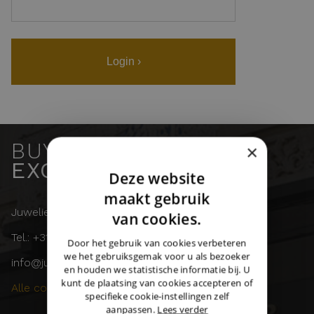
Login ›
BUY & SELL
×
EXCLUSIVE WATCHES
Deze website
DUTCH
maakt gebruik
Juwelier Burger
ENGLISH
van cookies.
Tel.: +31 (0)43 358 11 55
GERMAN
Door het gebruik van cookies verbeteren
we het gebruiksgemak voor u als bezoeker
info@juwelierburger.com
en houden we statistische informatie bij. U
kunt de plaatsing van cookies accepteren of
Alle contactgegevens ›
specifieke cookie-instellingen zelf
aanpassen.
Lees verder