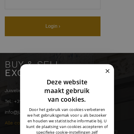
Login ›
BUY & SELL
×
EXCLUSIVE WATCHES
Deze website
DUTCH
maakt gebruik
Juwelier Burger
ENGLISH
van cookies.
Tel.: +31 (0)43 358 11 55
GERMAN
Door het gebruik van cookies verbeteren
info@juwelierburger.com
we het gebruiksgemak voor u als bezoeker
en houden we statistische informatie bij. U
Alle contactgegevens ›
kunt de plaatsing van cookies accepteren of
specifieke cookie-instellingen zelf