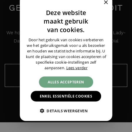
×
GEÏNTERESSEERD IN DIT
Deze website
HORLOGE?
DUTCH
maakt gebruik
ENGLISH
van cookies.
We houden u graag op de hoogte over de Rolex Lady-
GERMAN
Door het gebruik van cookies verbeteren
Datejust 26 Jubilee Steel/Gold Red Vignette Dial
we het gebruiksgemak voor u als bezoeker
Rolex
Lady-Datejust 26 Jubilee Steel/Gold
en houden we statistische informatie bij. U
Red Vignette Dial
|
€ 9.995,-
kunt de plaatsing van cookies accepteren of
specifieke cookie-instellingen zelf
aanpassen.
Lees verder
Houd me op de hoogte ›
ALLES ACCEPTEREN
ENKEL ESSENTIËLE COOKIES
DETAILS WEERGEVEN