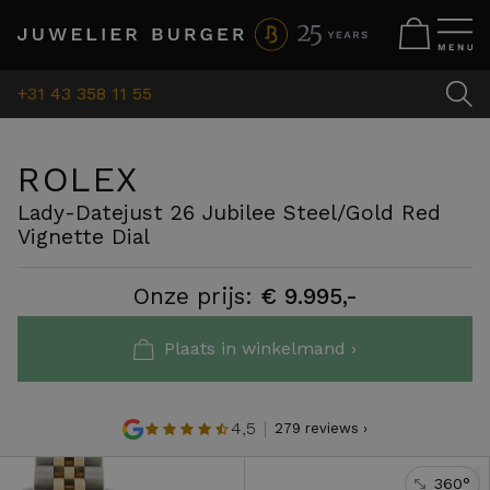
+31 43 358 11 55
ROLEX
Lady-Datejust 26 Jubilee Steel/Gold Red
Vignette Dial
Onze prijs:
€ 9.995,-
Plaats in winkelmand ›
4,5
279 reviews ›
360°