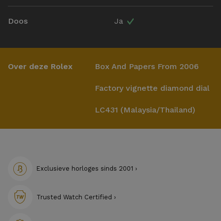
Doos
Ja
Over deze Rolex
Box And Papers From 2006
Factory vignette diamond dial
LC431 (
Malaysia/Thailand
)
Exclusieve horloges sinds 2001 ›
Trusted Watch Certified ›