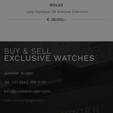
ROLEX
Lady-Datejust 28 Everose Diamond
€ 38.950,-
BUY & SELL
EXCLUSIVE WATCHES
Juwelier Burger
Tel.: +31 (0)43 358 11 55
info@juwelierburger.com
Alle contactgegevens ›