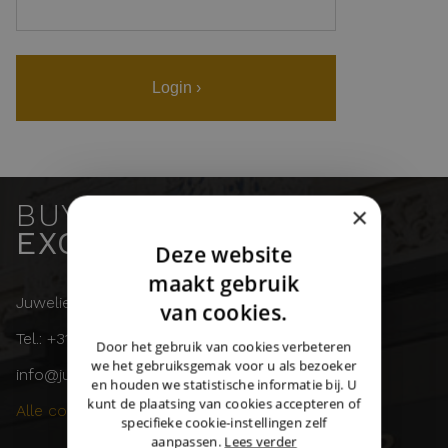
Login ›
BUY & SELL
×
EXCLUSIVE WATCHES
Deze website
DUTCH
maakt gebruik
Juwelier Burger
ENGLISH
van cookies.
Tel.: +31 (0)43 358 11 55
GERMAN
Door het gebruik van cookies verbeteren
we het gebruiksgemak voor u als bezoeker
info@juwelierburger.com
en houden we statistische informatie bij. U
kunt de plaatsing van cookies accepteren of
Alle contactgegevens ›
specifieke cookie-instellingen zelf
aanpassen.
Lees verder