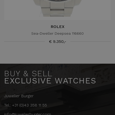
ROLEX
Sea-Dweller Deepsea 116660
€ 9.350,-
BUY & SELL
EXCLUSIVE WATCHES
Juwelier Burger
Tel.: +31 (0)43 358 11 55
info@juwelierburger.com