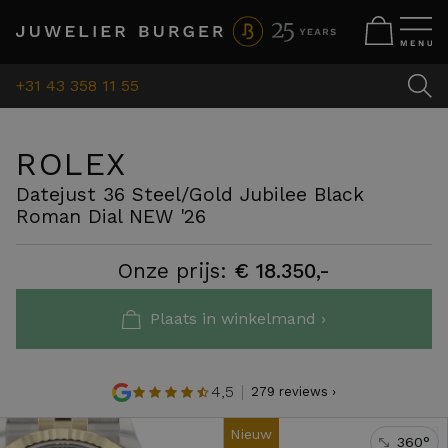
+31 43 358 11 55
ROLEX
Datejust 36 Steel/Gold Jubilee Black
Roman Dial NEW '26
Onze prijs:
€ 18.350,-
Plaats in winkelmand ›
4,5
279 reviews ›
Nieuw
360°