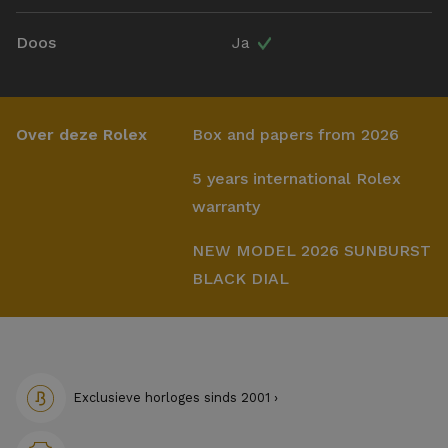
Doos
Ja
Over deze Rolex
Box and papers from 2026
5 years international Rolex
warranty
NEW MODEL 2026 SUNBURST
BLACK DIAL
Exclusieve horloges sinds 2001 ›