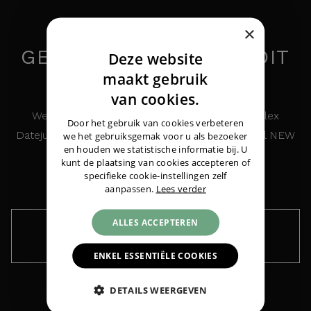
×
GEÏNTERESSEERD IN DIT
Deze website
HORLOGE?
DUTCH
maakt gebruik
ENGLISH
van cookies.
We houden u graag op de hoogte over de Rolex
GERMAN
Door het gebruik van cookies verbeteren
Datejust 36 Steel/Gold Jubilee Black Roman Dial NEW
we het gebruiksgemak voor u als bezoeker
Rolex
Datejust 36 Steel/Gold Jubilee Black
en houden we statistische informatie bij. U
'26
Roman Dial NEW '26
|
€ 18.350,-
kunt de plaatsing van cookies accepteren of
specifieke cookie-instellingen zelf
aanpassen.
Lees verder
ALLES ACCEPTEREN
Houd me op de hoogte ›
ENKEL ESSENTIËLE COOKIES
DETAILS WEERGEVEN