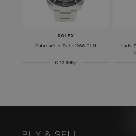
ROLEX
Submariner Date 126610LN
Lady-D
V
€ 12.999,-
BUY & SELL