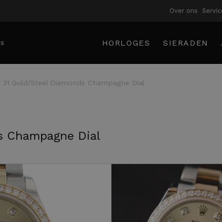
Over ons
Servic
HORLOGES
SIERADEN
t 31 Gold/Steel Diamonds Champagne Dial
t 31 Gold/Steel Diamonds
ds Champagne Dial
ial
|
€ 19.995,-