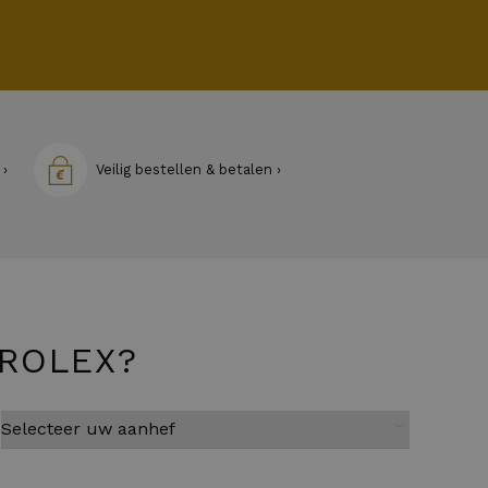
 ›
Veilig bestellen & betalen ›
 ROLEX?