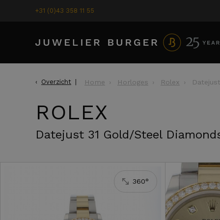
+31 (0)43 358 11 55
Overzicht
Home
Horloges
Rolex
Datejus
ROLEX
Rolex
Datejus
Datejust 31 Gold/Steel Diamon
Champagne D
360°