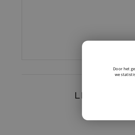
Door het ge
we statisti
LIEVER TE