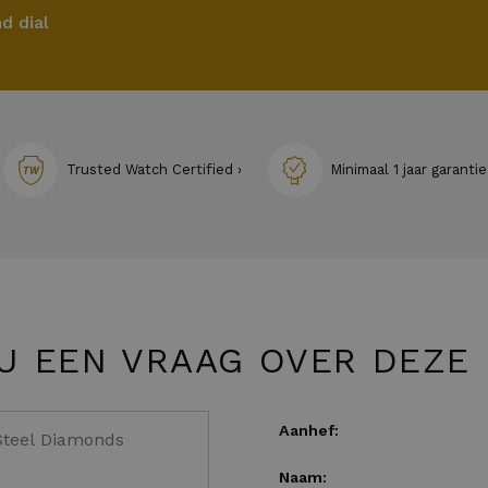
d dial
Trusted Watch Certified ›
Minimaal 1 jaar garantie
U EEN VRAAG OVER DEZE
Aanhef:
Naam: