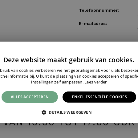
Telefoonnummer:
E-mailadres:
Deze website maakt gebruik van cookies.
bruik van cookies verbeteren we het gebruiksgemak voor u als bezoek
sche informatie bij. U kunt de plaatsing van cookies accepteren of specif
instellingen zelf aanpassen.
Lees verder
LEFONISCH? WIJ ZIJN ZAT
ALLES ACCEPTEREN
ENKEL ESSENTIËLE COOKIES
GEOPEND EN BEREIKBAAR
DETAILS WEERGEVEN
VAN 10:00 TOT 17:00 UUR