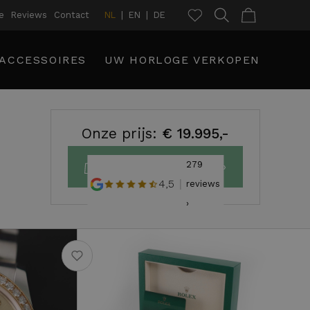
e
Reviews
Contact
NL
EN
DE
ACCESSOIRES
UW HORLOGE VERKOPEN
Onze prijs:
€ 19.995,-
279
Plaats in winkelmand ›
4,5
reviews
›