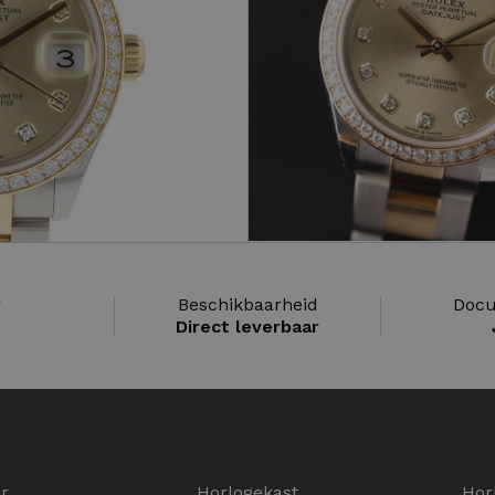
r
Beschikbaarheid
Docu
1
Direct leverbaar
er
Horlogekast
Hor