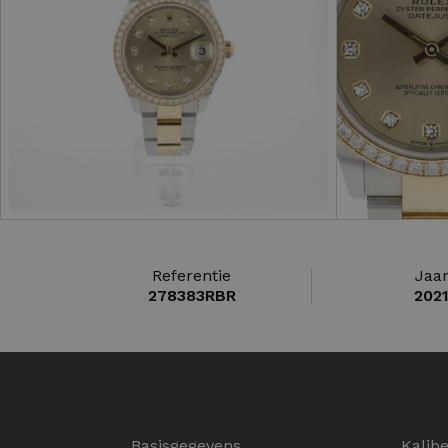
Referentie
Jaa
278383RBR
202
Basisgegevens
Kalib