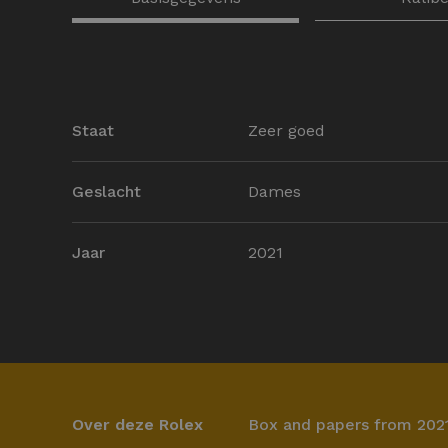
Staat
Zeer goed
Geslacht
Dames
Jaar
2021
Over deze Rolex
Box and papers from 202