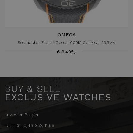
OMEGA
Seamaster Planet Ocean 600M Co-Axial 45,5MM
€ 8.495,-
BUY & SELL
EXCLUSIVE WATCHES
Juwelier Burger
Tel.: +31 (0)43 358 11 55