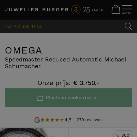
+31 43 358 11 55
OMEGA
Speedmaster Reduced Automatic Michael
Schumacher
Onze prijs:
€ 3.750,-
Plaats in winkelmand ›
4,5
279 reviews ›
360°