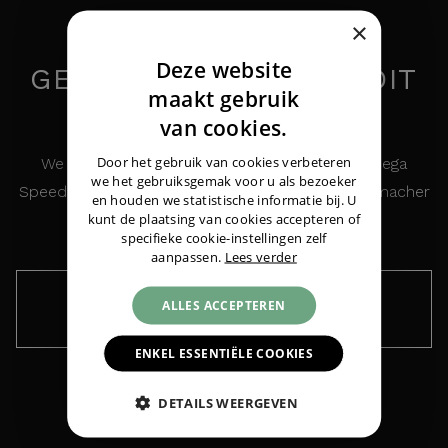
×
Deze website
GEÏNTERESSEERD IN DIT
DUTCH
maakt gebruik
HORLOGE?
ENGLISH
van cookies.
GERMAN
Door het gebruik van cookies verbeteren
We houden u graag op de hoogte over de Omega
we het gebruiksgemak voor u als bezoeker
Omega
Speedmaster Reduced Automatic
Speedmaster Reduced Automatic Michael Schumacher
en houden we statistische informatie bij. U
Michael Schumacher
|
€ 3.750,-
kunt de plaatsing van cookies accepteren of
specifieke cookie-instellingen zelf
aanpassen.
Lees verder
ALLES ACCEPTEREN
Houd me op de hoogte ›
ENKEL ESSENTIËLE COOKIES
DETAILS WEERGEVEN