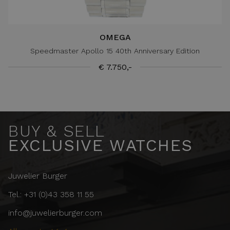
OMEGA
Speedmaster Apollo 15 40th Anniversary Edition
€ 7.750,-
BUY & SELL
EXCLUSIVE WATCHES
Juwelier Burger
Tel.: +31 (0)43 358 11 55
info@juwelierburger.com