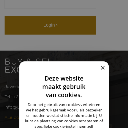
Login ›
BUY & SELL
×
EXCLUSIVE WATCHES
Deze website
DUTCH
maakt gebruik
Juwelier Burger
ENGLISH
van cookies.
Tel.: +31 (0)43 358 11 55
GERMAN
Door het gebruik van cookies verbeteren
info@juwelierburger.com
we het gebruiksgemak voor u als bezoeker
en houden we statistische informatie bij. U
Alle contactgegevens ›
kunt de plaatsing van cookies accepteren of
specifieke cookie-instellingen zelf