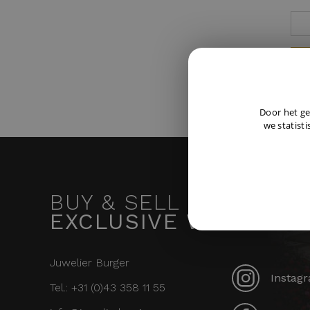
Door het ge
we statisti
BUY & SELL
EXCLUSIVE WATCHES
Juwelier Burger
Instagr
Tel.: +31 (0)43 358 11 55