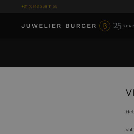
+31 (0)43 358 11 55
V
Het
Vul