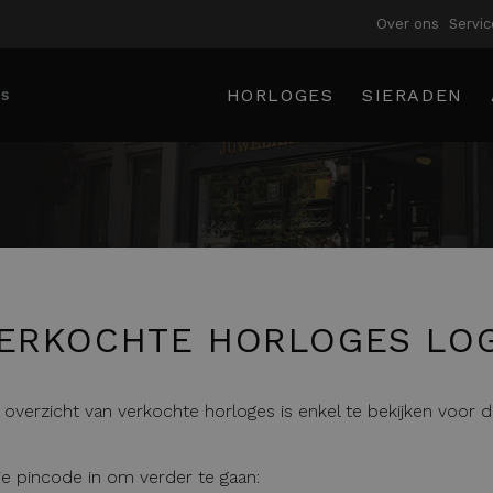
Over ons
Servic
HORLOGES
SIERADEN
ERKOCHTE HORLOGES LO
 overzicht van verkochte horloges is enkel te bekijken voor 
 je pincode in om verder te gaan: