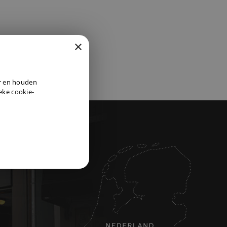
×
DUTCH
er en houden
ENGLISH
ieke cookie-
GERMAN