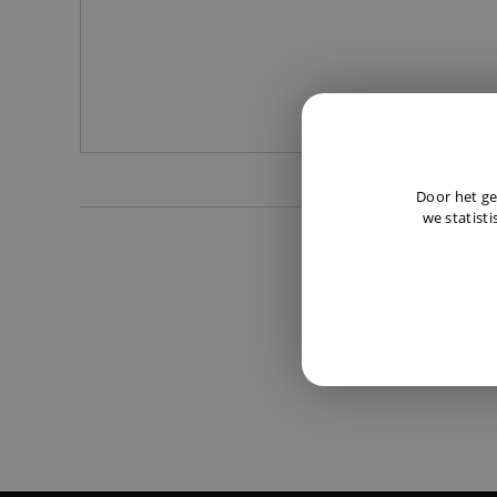
Door het ge
we statisti
LIEVER
GEOPEN