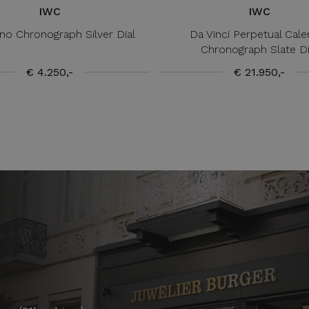
IWC
IWC
ino Chronograph Silver Dial
Da Vinci Perpetual Cale
Chronograph Slate Di
€ 4.250,-
€ 21.950,-