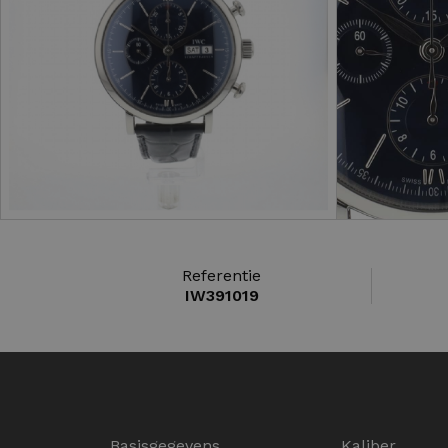
Referentie
IW391019
Basisgegevens
Kaliber