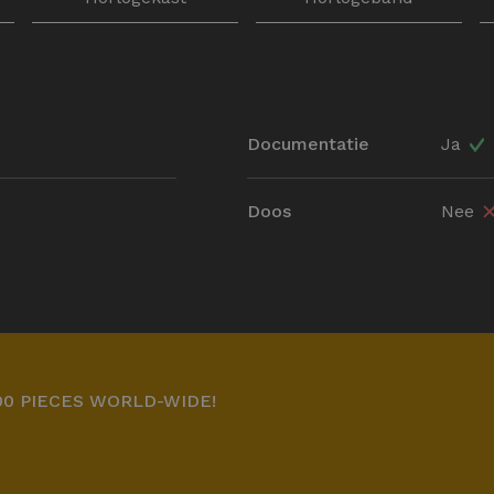
Documentatie
Ja
Doos
Nee
00 PIECES WORLD-WIDE!