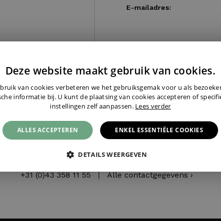
E-mailadres:
Deze website maakt gebruik van cookies.
bruik van cookies verbeteren we het gebruiksgemak voor u als bezoek
sche informatie bij. U kunt de plaatsing van cookies accepteren of specif
instellingen zelf aanpassen.
Lees verder
 TELEFONISCH? WIJ ZIJN 
ALLES ACCEPTEREN
ENKEL ESSENTIËLE COOKIES
D EN BEREIKBAAR TOT 17
DETAILS WEERGEVEN
+31 (0)43 358 11 55
Alle contactgegevens ›