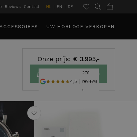
e
Reviews
Contact
NL
EN
DE
ACCESSOIRES
UW HORLOGE VERKOPEN
Onze prijs:
€ 3.995,-
279
Plaats in winkelmand ›
4,5
reviews
›