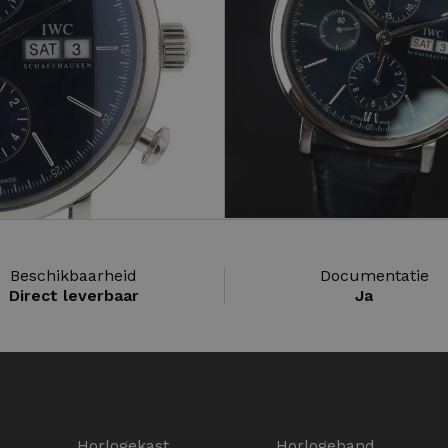
Beschikbaarheid
Documentatie
Direct leverbaar
Ja
Horlogekast
Horlogeband