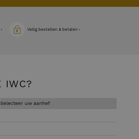
 ›
Veilig bestellen & betalen ›
E IWC?