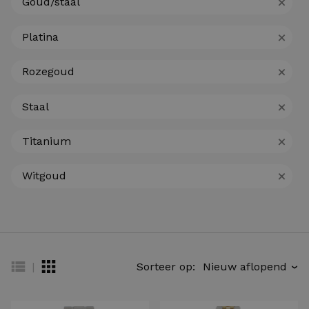
+
Goud/staal
+
Platina
+
Rozegoud
+
Staal
+
Titanium
+
Witgoud
|
Sorteer op:
›