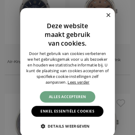
×
Deze website
DUTCH
maakt gebruik
ENGLISH
van cookies.
ROLEX
ROLEX
GERMAN
Door het gebruik van cookies verbeteren
we het gebruiksgemak voor u als bezoeker
Date 34 Oyster Pink
Air-King Blue Rolex CPO '25
en houden we statistische informatie bij. U
Diamond Dial
kunt de plaatsing van cookies accepteren of
€ 4.995,-
€ 8.750,-
specifieke cookie-instellingen zelf
aanpassen.
Lees verder
ALLES ACCEPTEREN
ENKEL ESSENTIËLE COOKIES
DETAILS WEERGEVEN