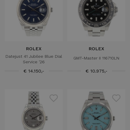
ROLEX
ROLEX
Datejust 41 Jubilee Blue Dial
GMT-Master II 116710LN
Service '26
€ 14.150,-
€ 10.975,-