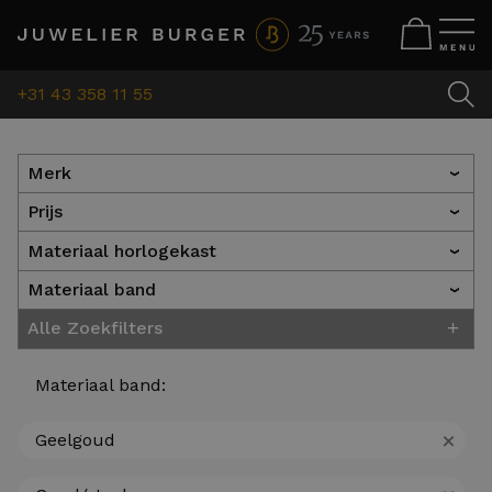
+31 43 358 11 55
Merk
›
Prijs
›
Materiaal horlogekast
›
Materiaal band
›
+
Alle Zoekfilters
Materiaal band:
+
Geelgoud