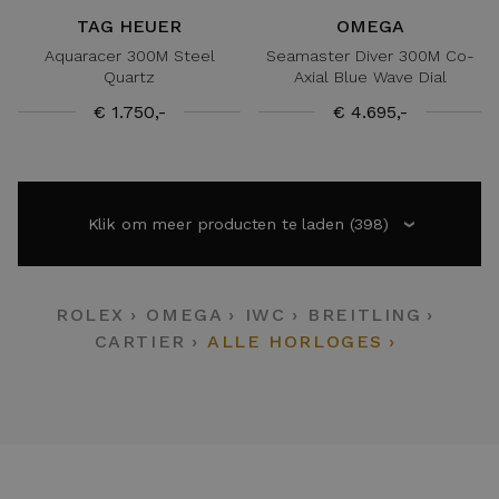
TAG HEUER
OMEGA
Aquaracer 300M Steel
Seamaster Diver 300M Co-
Quartz
Axial Blue Wave Dial
€ 1.750,-
€ 4.695,-
Klik om meer producten te laden
(398)
›
ROLEX
OMEGA
IWC
BREITLING
CARTIER
ALLE HORLOGES