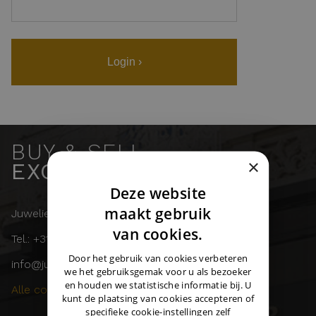
Login ›
BUY & SELL
×
EXCLUSIVE WATCHES
Deze website
DUTCH
maakt gebruik
Juwelier Burger
ENGLISH
van cookies.
Tel.: +31 (0)43 358 11 55
GERMAN
Door het gebruik van cookies verbeteren
info@juwelierburger.com
we het gebruiksgemak voor u als bezoeker
en houden we statistische informatie bij. U
Alle contactgegevens ›
kunt de plaatsing van cookies accepteren of
specifieke cookie-instellingen zelf