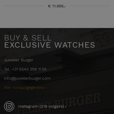
€ 11.995,-
BUY & SELL
EXCLUSIVE WATCHES
Juwelier Burger
Tel.: +31 (0)43 358 11 55
info@juwelierburger.com
Alle contactgegevens ›
Instagram (21k volgers) ›