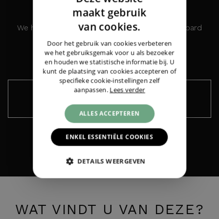
HORLOGE?
DUTCH
maakt gebruik
ENGLISH
van cookies.
We houden u graag op de hoogte over de Chopard
GERMAN
Classic Racing Superfast 45MM
Door het gebruik van cookies verbeteren
we het gebruiksgemak voor u als bezoeker
Chopard
Classic Racing Superfast 45MM
|
en houden we statistische informatie bij. U
€ 4.750,-
kunt de plaatsing van cookies accepteren of
specifieke cookie-instellingen zelf
aanpassen.
Lees verder
Houd me op de hoogte ›
ALLES ACCEPTEREN
ENKEL ESSENTIËLE COOKIES
DETAILS WEERGEVEN
WAT VINDT U VAN DEZE?