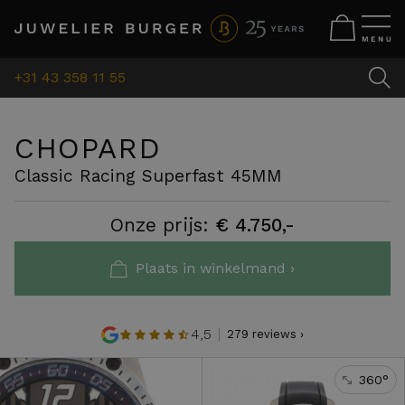
+31 43 358 11 55
CHOPARD
Classic Racing Superfast 45MM
Onze prijs:
€ 4.750,-
Plaats in winkelmand ›
4,5
279 reviews ›
360°