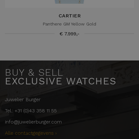
CARTIER
Panthere GM Yellow Gold
€ 7.999,-
BUY & SELL
EXCLUSIVE WATCHES
Juwelier Burger
Tel.: +31 (0)43 358 11 55
info@juwelierburger.com
Alle contactgegevens ›