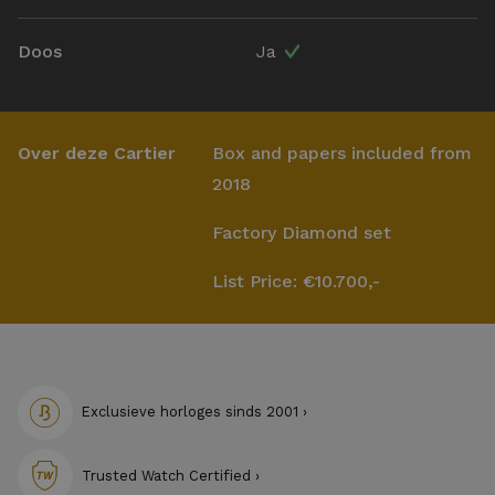
Doos
Ja
Over deze Cartier
Box and papers included from
2018
Factory Diamond set
List Price:
€10.700,-
Exclusieve horloges sinds 2001 ›
Trusted Watch Certified ›