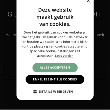
×
Deze website
GEÏNTERESSEERD IN DIT
DUTCH
maakt gebruik
HORLOGE?
ENGLISH
van cookies.
GERMAN
Door het gebruik van cookies verbeteren
We houden u graag op de hoogte over de Cartier Tank
we het gebruiksgemak voor u als bezoeker
Cartier
Tank Francaise Steel MM Diamonds
en houden we statistische informatie bij. U
Francaise Steel MM Diamonds
|
€ 6.750,-
kunt de plaatsing van cookies accepteren of
specifieke cookie-instellingen zelf
aanpassen.
Lees verder
ALLES ACCEPTEREN
Houd me op de hoogte ›
ENKEL ESSENTIËLE COOKIES
DETAILS WEERGEVEN