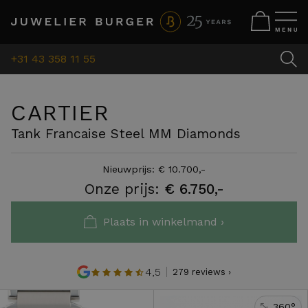
+31 43 358 11 55
CARTIER
Tank Francaise Steel MM Diamonds
Nieuwprijs: € 10.700,-
Onze prijs:
€ 6.750,-
Plaats in winkelmand ›
4,5
279 reviews ›
360°