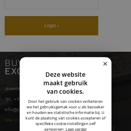
Login ›
BUY & SELL
×
EXCLUSIVE WATCHES
Deze website
DUTCH
maakt gebruik
Juwelier Burger
ENGLISH
van cookies.
Tel.: +31 (0)43 358 11 55
GERMAN
Door het gebruik van cookies verbeteren
we het gebruiksgemak voor u als bezoeker
info@juwelierburger.com
en houden we statistische informatie bij. U
kunt de plaatsing van cookies accepteren of
Alle contactgegevens ›
specifieke cookie-instellingen zelf
aanpassen.
Lees verder