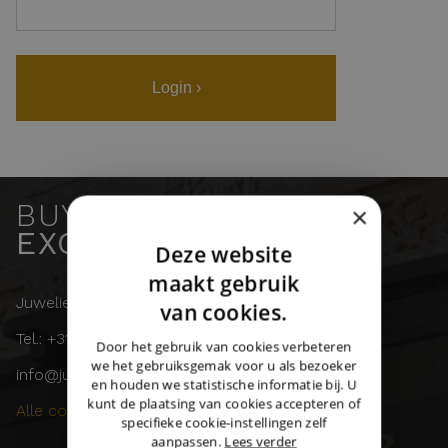
Login ›
BUY & SELL
×
EXCLUSIVE WATCHES
Deze website
DUTCH
maakt gebruik
Juwelier Burger
ENGLISH
van cookies.
Tel.: +31 (0)43 358 11 55
GERMAN
Door het gebruik van cookies verbeteren
we het gebruiksgemak voor u als bezoeker
info@juwelierburger.com
en houden we statistische informatie bij. U
kunt de plaatsing van cookies accepteren of
Alle contactgegevens ›
specifieke cookie-instellingen zelf
aanpassen.
Lees verder