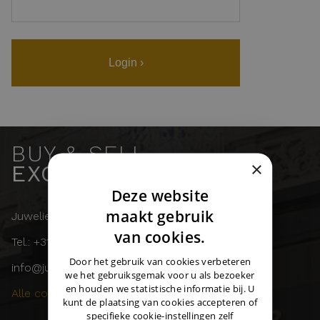
Login ›
BUY & SELL
×
EXCLUSIVE WATCHES
Deze website
DUTCH
maakt gebruik
Juwelier Burger
ENGLISH
van cookies.
Tel.: +31 (0)43 358 11 55
GERMAN
Door het gebruik van cookies verbeteren
info@juwelierburger.com
we het gebruiksgemak voor u als bezoeker
en houden we statistische informatie bij. U
Alle contactgegevens ›
kunt de plaatsing van cookies accepteren of
specifieke cookie-instellingen zelf